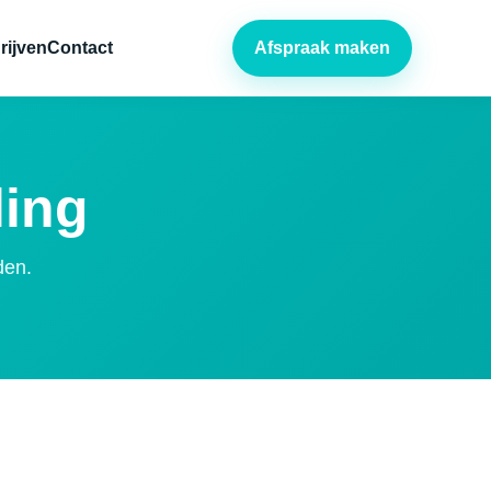
rijven
Contact
Afspraak maken
ling
den.