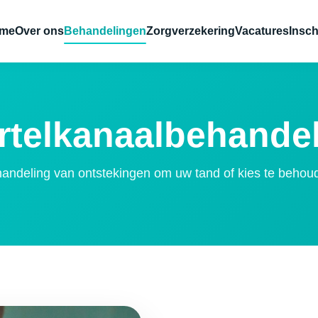
me
Over ons
Behandelingen
Zorgverzekering
Vacatures
Insch
telkanaalbehande
andeling van ontstekingen om uw tand of kies te behou