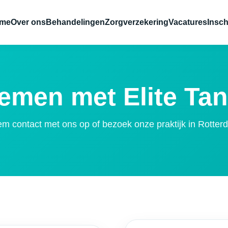
me
Over ons
Behandelingen
Zorgverzekering
Vacatures
Insch
men met Elite Tan
m contact met ons op of bezoek onze praktijk in Rotter